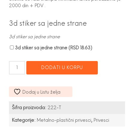
2000 din + PDV .
3d stiker sa jedne strane
3d stiker sa jedne strane
3d stiker sa jedne strane (
RSD
18.63
)
Privezak
DODATI U KORPU
222-
T
količina
Dodaj u Listu želja
Šifra proizvoda:
222-T
Kategorije:
Metalno-plastični privesci
,
Privesci