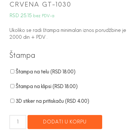
CRVENA GT-1030
RSD
25.15
bez PDV-a
Ukoliko se radi štampa minimalan iznos porudžbine je
2000 din + PDV .
Štampa
Štampa na telu (
RSD
18.00
)
Štampa na klipsi (
RSD
18.00
)
3D stiker na pritiskaču (
RSD
4.00
)
OLOVKA
DODATI U KORPU
GLADIATOR
PROVIDNO
CRVENA