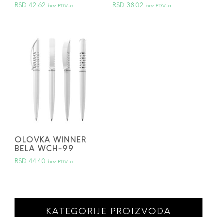
RSD
42.62
RSD
38.02
bez PDV-a
bez PDV-a
OLOVKA WINNER
BELA WCH-99
RSD
44.40
bez PDV-a
KATEGORIJE PROIZVODA