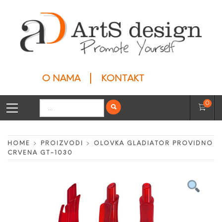
Skip
to
content
ARTS DESIGN
Privesci
O NAMA
KONTAKT
Primary
Search
0
Menu
for:
HOME
PROIZVODI
OLOVKA GLADIATOR PROVIDNO
CRVENA GT-1030